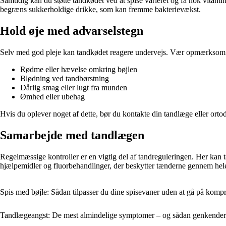
Samtidig kan du støtte tandkødet ved at spise varieret og få nok vitami
begræns sukkerholdige drikke, som kan fremme bakterievækst.
Hold øje med advarselstegn
Selv med god pleje kan tandkødet reagere undervejs. Vær opmærkso
Rødme eller hævelse omkring bøjlen
Blødning ved tandbørstning
Dårlig smag eller lugt fra munden
Ømhed eller ubehag
Hvis du oplever noget af dette, bør du kontakte din tandlæge eller ortod
Samarbejde med tandlægen
Regelmæssige kontroller er en vigtig del af tandreguleringen. Her kan 
hjælpemidler og fluorbehandlinger, der beskytter tænderne gennem hele
Spis med bøjle: Sådan tilpasser du dine spisevaner uden at gå på kom
Tandlægeangst: De mest almindelige symptomer – og sådan genkende