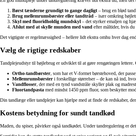
En god mundpleje under tandregulering kræver lidt ekstra tid, men det be
Børst tænderne grundigt to gange dagligt
– brug en blød tandb
Brug mellemrumsbørster eller tandtråd
– især omkring bøjlet
Skyl med fluoridholdig mundskyl
– det styrker emaljen og hjæ
Afslut med at skylle munden med vand
efter måltider, hvis d
Det vigtigste er regelmæssighed – hellere lidt ekstra omhu hver dag end
Vælg de rigtige redskaber
Tandplejeudstyr til bøjlebrug er udviklet til at gøre rengøringen lettere. 
Ortho-tandbørster
, som har et V-formet børstehoved, der pass
Mellemrumsbørster
i forskellige størrelser – de kan nå ind, hv
Vandflosser
, der med en tynd vandstråle skyller plak og madres
Fluortandpasta
med mindst 1450 ppm fluor, som beskytter mod
Din tandlæge eller tandplejer kan hjælpe med at finde de redskaber, der
Kostens betydning for sundt tandkød
Maden, du spiser, påvirker også tandkødet. Under tandregulering er det 