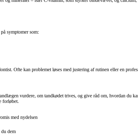
ner og mineraler – især C-vitamin, som styrker bindevævet, og calcium, 
m på symptomer som:
ontist. Ofte kan problemet løses med justering af rutinen eller en profes
tandlægen vurdere, om tandkødet trives, og give råd om, hvordan du kan
 forløbet.
promis med nydelsen
r du dem