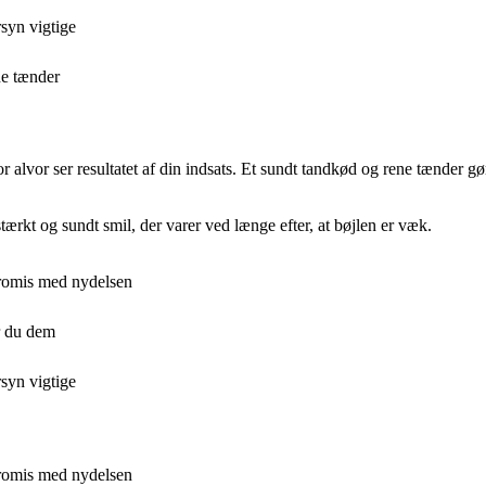
rsyn vigtige
ne tænder
r alvor ser resultatet af din indsats. Et sundt tandkød og rene tænder gør
ærkt og sundt smil, der varer ved længe efter, at bøjlen er væk.
promis med nydelsen
r du dem
rsyn vigtige
promis med nydelsen