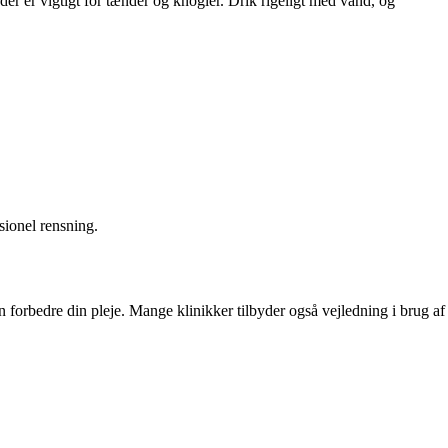
der er vigtigt for tænder og knogler. Drik rigeligt med vand, og
sionel rensning.
 forbedre din pleje. Mange klinikker tilbyder også vejledning i brug af