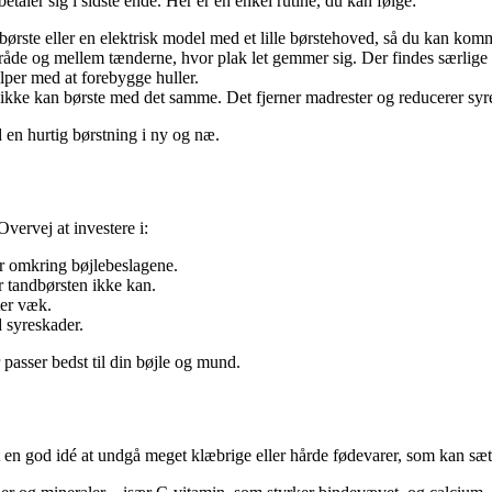
taler sig i sidste ende. Her er en enkel rutine, du kan følge:
ørste eller en elektrisk model med et lille børstehoved, så du kan kom
råde og mellem tænderne, hvor plak let gemmer sig. Der findes særlige 
lper med at forebygge huller.
u ikke kan børste med det samme. Det fjerner madrester og reducerer syr
 en hurtig børstning i ny og næ.
Overvej at investere i:
er omkring bøjlebeslagene.
or tandbørsten ikke kan.
ter væk.
 syreskader.
 passer bedst til din bøjle og mund.
en god idé at undgå meget klæbrige eller hårde fødevarer, som kan sætte