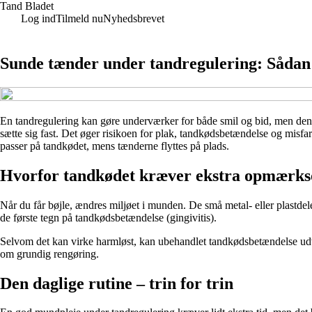
Tand Bladet
Log ind
Tilmeld nu
Nyhedsbrevet
Sunde tænder under tandregulering: Sådan 
En tandregulering kan gøre underværker for både smil og bid, men den s
sætte sig fast. Det øger risikoen for plak, tandkødsbetændelse og misfar
passer på tandkødet, mens tænderne flyttes på plads.
Hvorfor tandkødet kræver ekstra opmærk
Når du får bøjle, ændres miljøet i munden. De små metal- eller plastdel
de første tegn på tandkødsbetændelse (gingivitis).
Selvom det kan virke harmløst, kan ubehandlet tandkødsbetændelse udvi
om grundig rengøring.
Den daglige rutine – trin for trin