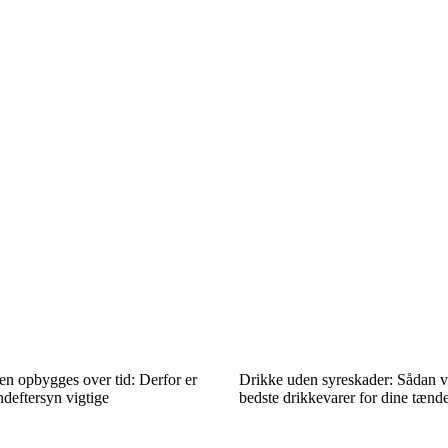
gen opbygges over tid: Derfor er
Drikke uden syreskader: Sådan v
deftersyn vigtige
bedste drikkevarer for dine tænd