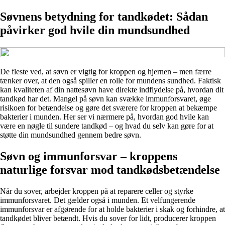
Søvnens betydning for tandkødet: Sådan
påvirker god hvile din mundsundhed
De fleste ved, at søvn er vigtig for kroppen og hjernen – men færre
tænker over, at den også spiller en rolle for mundens sundhed. Faktisk
kan kvaliteten af din nattesøvn have direkte indflydelse på, hvordan dit
tandkød har det. Mangel på søvn kan svække immunforsvaret, øge
risikoen for betændelse og gøre det sværere for kroppen at bekæmpe
bakterier i munden. Her ser vi nærmere på, hvordan god hvile kan
være en nøgle til sundere tandkød – og hvad du selv kan gøre for at
støtte din mundsundhed gennem bedre søvn.
Søvn og immunforsvar – kroppens
naturlige forsvar mod tandkødsbetændelse
Når du sover, arbejder kroppen på at reparere celler og styrke
immunforsvaret. Det gælder også i munden. Et velfungerende
immunforsvar er afgørende for at holde bakterier i skak og forhindre, at
tandkødet bliver betændt. Hvis du sover for lidt, producerer kroppen