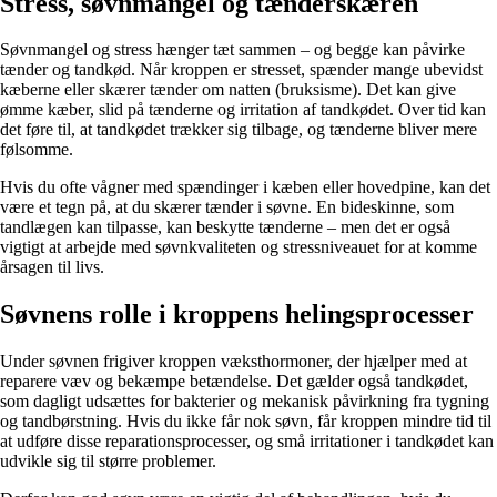
Stress, søvnmangel og tænderskæren
Søvnmangel og stress hænger tæt sammen – og begge kan påvirke
tænder og tandkød. Når kroppen er stresset, spænder mange ubevidst
kæberne eller skærer tænder om natten (bruksisme). Det kan give
ømme kæber, slid på tænderne og irritation af tandkødet. Over tid kan
det føre til, at tandkødet trækker sig tilbage, og tænderne bliver mere
følsomme.
Hvis du ofte vågner med spændinger i kæben eller hovedpine, kan det
være et tegn på, at du skærer tænder i søvne. En bideskinne, som
tandlægen kan tilpasse, kan beskytte tænderne – men det er også
vigtigt at arbejde med søvnkvaliteten og stressniveauet for at komme
årsagen til livs.
Søvnens rolle i kroppens helingsprocesser
Under søvnen frigiver kroppen væksthormoner, der hjælper med at
reparere væv og bekæmpe betændelse. Det gælder også tandkødet,
som dagligt udsættes for bakterier og mekanisk påvirkning fra tygning
og tandbørstning. Hvis du ikke får nok søvn, får kroppen mindre tid til
at udføre disse reparationsprocesser, og små irritationer i tandkødet kan
udvikle sig til større problemer.