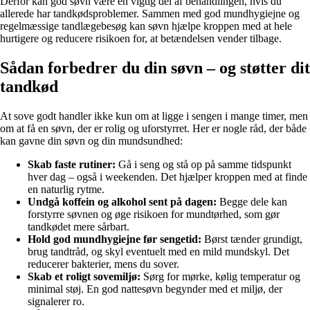
Derfor kan god søvn være en vigtig del af behandlingen, hvis du
allerede har tandkødsproblemer. Sammen med god mundhygiejne og
regelmæssige tandlægebesøg kan søvn hjælpe kroppen med at hele
hurtigere og reducere risikoen for, at betændelsen vender tilbage.
Sådan forbedrer du din søvn – og støtter dit
tandkød
At sove godt handler ikke kun om at ligge i sengen i mange timer, men
om at få en søvn, der er rolig og uforstyrret. Her er nogle råd, der både
kan gavne din søvn og din mundsundhed:
Skab faste rutiner:
Gå i seng og stå op på samme tidspunkt
hver dag – også i weekenden. Det hjælper kroppen med at finde
en naturlig rytme.
Undgå koffein og alkohol sent på dagen:
Begge dele kan
forstyrre søvnen og øge risikoen for mundtørhed, som gør
tandkødet mere sårbart.
Hold god mundhygiejne før sengetid:
Børst tænder grundigt,
brug tandtråd, og skyl eventuelt med en mild mundskyl. Det
reducerer bakterier, mens du sover.
Skab et roligt sovemiljø:
Sørg for mørke, kølig temperatur og
minimal støj. En god nattesøvn begynder med et miljø, der
signalerer ro.