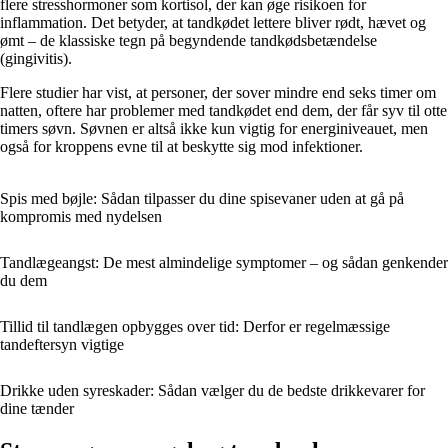
flere stresshormoner som kortisol, der kan øge risikoen for
inflammation. Det betyder, at tandkødet lettere bliver rødt, hævet og
ømt – de klassiske tegn på begyndende tandkødsbetændelse
(gingivitis).
Flere studier har vist, at personer, der sover mindre end seks timer om
natten, oftere har problemer med tandkødet end dem, der får syv til otte
timers søvn. Søvnen er altså ikke kun vigtig for energiniveauet, men
også for kroppens evne til at beskytte sig mod infektioner.
Spis med bøjle: Sådan tilpasser du dine spisevaner uden at gå på
kompromis med nydelsen
Tandlægeangst: De mest almindelige symptomer – og sådan genkender
du dem
Tillid til tandlægen opbygges over tid: Derfor er regelmæssige
tandeftersyn vigtige
Drikke uden syreskader: Sådan vælger du de bedste drikkevarer for
dine tænder