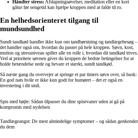
Håndter stress:
Afslapningsøvelser, meditation eller en kort
gåtur før sengetid kan hjælpe kroppen med at falde til ro.
En helhedsorienteret tilgang til
mundsundhed
Sundt tandkød handler ikke kun om tandbørstning og tandlægebesøg –
det handler også om, hvordan du passer på hele kroppen. Søvn, kost,
motion og stressniveau spiller alle en rolle i, hvordan dit tandkød trives.
Ved at prioritere søvnen giver du kroppen de bedste betingelser for at
holde betændelse nede og bevare et stærkt, sundt tandkød.
Så næste gang du overvejer at springe et par timers søvn over, så husk:
En god nats hvile er ikke kun godt for humøret – det er også en
investering i dit smil.
Spis med bøjle: Sådan tilpasser du dine spisevaner uden at gå på
kompromis med nydelsen
Tandlægeangst: De mest almindelige symptomer – og sådan genkender
du dem