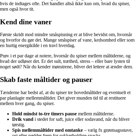
hvis de indtages ofte. Det handler altså ikke kun om, hvad du spiser,
men også hvor tit.
Kend dine vaner
Første skridt mod mindre småspisning er at blive bevidst om, hvornår
og hvorfor du gør det. Mange småspiser af vane, kedsomhed eller som
en hurtig energikilde i en travl hverdag.
Prøv i et par dage at notere, hvornår du spiser mellem måltiderne, og
hvad der udløser det. Er det sult, træthed, stress – eller bare lysten til
noget sødt? Når du kender mønstrene, bliver det lettere at ændre dem.
Skab faste måltider og pauser
Tænderne har bedst af, at du spiser tre hovedmåltider og eventuelt et
par planlagte mellemmåltider. Det giver munden tid til at restituere
mellem hver gang, du spiser.
Hold mindst to-tre timers pause
mellem måltiderne.
Drik vand
i stedet for saft, juice eller sodavand, når du bliver
tørstig.
Spis mellemmåltider med omtanke
– vælg fx grøntsagsstave,
ost eller nødder frem for sukkerholdige snacks.