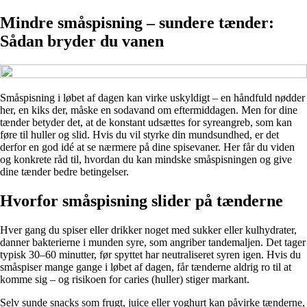
Mindre småspisning – sundere tænder:
Sådan bryder du vanen
Småspisning i løbet af dagen kan virke uskyldigt – en håndfuld nødder
her, en kiks der, måske en sodavand om eftermiddagen. Men for dine
tænder betyder det, at de konstant udsættes for syreangreb, som kan
føre til huller og slid. Hvis du vil styrke din mundsundhed, er det
derfor en god idé at se nærmere på dine spisevaner. Her får du viden
og konkrete råd til, hvordan du kan mindske småspisningen og give
dine tænder bedre betingelser.
Hvorfor småspisning slider på tænderne
Hver gang du spiser eller drikker noget med sukker eller kulhydrater,
danner bakterierne i munden syre, som angriber tandemaljen. Det tager
typisk 30–60 minutter, før spyttet har neutraliseret syren igen. Hvis du
småspiser mange gange i løbet af dagen, får tænderne aldrig ro til at
komme sig – og risikoen for caries (huller) stiger markant.
Selv sunde snacks som frugt, juice eller yoghurt kan påvirke tænderne,