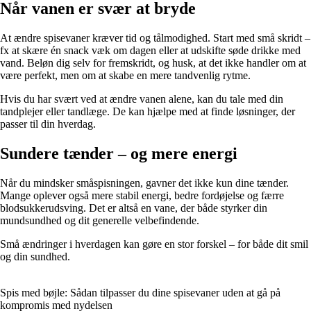
Når vanen er svær at bryde
At ændre spisevaner kræver tid og tålmodighed. Start med små skridt –
fx at skære én snack væk om dagen eller at udskifte søde drikke med
vand. Beløn dig selv for fremskridt, og husk, at det ikke handler om at
være perfekt, men om at skabe en mere tandvenlig rytme.
Hvis du har svært ved at ændre vanen alene, kan du tale med din
tandplejer eller tandlæge. De kan hjælpe med at finde løsninger, der
passer til din hverdag.
Sundere tænder – og mere energi
Når du mindsker småspisningen, gavner det ikke kun dine tænder.
Mange oplever også mere stabil energi, bedre fordøjelse og færre
blodsukkerudsving. Det er altså en vane, der både styrker din
mundsundhed og dit generelle velbefindende.
Små ændringer i hverdagen kan gøre en stor forskel – for både dit smil
og din sundhed.
Spis med bøjle: Sådan tilpasser du dine spisevaner uden at gå på
kompromis med nydelsen